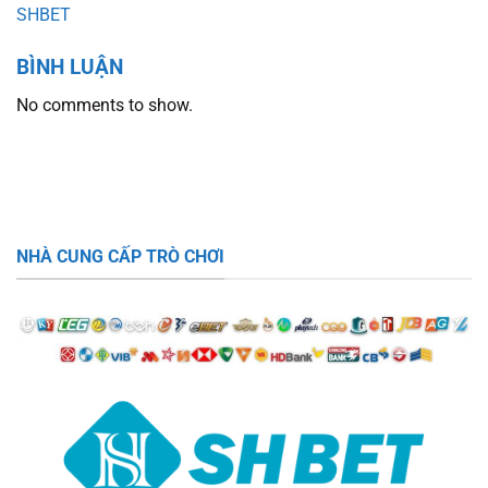
SHBET
BÌNH LUẬN
No comments to show.
NHÀ CUNG CẤP TRÒ CHƠI