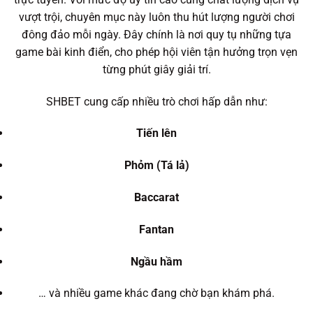
vượt trội, chuyên mục này luôn thu hút lượng người chơi
đông đảo mỗi ngày. Đây chính là nơi quy tụ những tựa
game bài kinh điển, cho phép hội viên tận hưởng trọn vẹn
từng phút giây giải trí.
SHBET cung cấp nhiều trò chơi hấp dẫn như:
Tiến lên
Phỏm (Tá lả)
Baccarat
Fantan
Ngầu hầm
… và nhiều game khác đang chờ bạn khám phá.