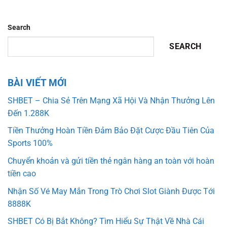
Search
SEARCH
BÀI VIẾT MỚI
SHBET – Chia Sẻ Trên Mạng Xã Hội Và Nhận Thưởng Lên
Đến 1.288K
Tiền Thưởng Hoàn Tiền Đảm Bảo Đặt Cược Đầu Tiên Của
Sports 100%
Chuyển khoản và gửi tiền thẻ ngân hàng an toàn với hoàn
tiền cao
Nhận Số Vé May Mắn Trong Trò Chơi Slot Giành Được Tới
8888K
SHBET Có Bị Bắt Không? Tìm Hiểu Sự Thật Về Nhà Cái