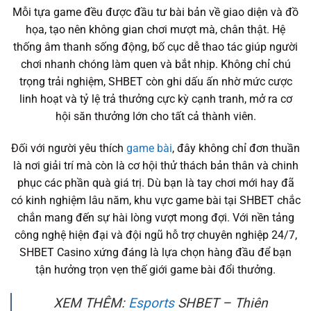
Mỗi tựa game đều được đầu tư bài bản về giao diện và đồ
họa, tạo nên không gian chơi mượt mà, chân thật. Hệ
thống âm thanh sống động, bố cục dễ thao tác giúp người
chơi nhanh chóng làm quen và bắt nhịp. Không chỉ chú
trọng trải nghiệm, SHBET còn ghi dấu ấn nhờ mức cược
linh hoạt và tỷ lệ trả thưởng cực kỳ cạnh tranh, mở ra cơ
hội săn thưởng lớn cho tất cả thành viên.
Đối với người yêu thích
game bài
, đây không chỉ đơn thuần
là nơi giải trí mà còn là cơ hội thử thách bản thân và chinh
phục các phần quà giá trị. Dù bạn là tay chơi mới hay đã
có kinh nghiệm lâu năm, khu vực game bài tại SHBET chắc
chắn mang đến sự hài lòng vượt mong đợi. Với nền tảng
công nghệ hiện đại và đội ngũ hỗ trợ chuyên nghiệp 24/7,
SHBET Casino xứng đáng là lựa chọn hàng đầu để bạn
tận hưởng trọn vẹn thế giới game bài đổi thưởng.
XEM THÊM:
Esports
SHBET – Thiên