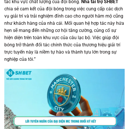
tác khu vực chất lượng của đội bóng.
Nhà tài trợ SHBET
chia sẻ cam kết của đội bóng trong việc cung cấp các dịch
vụ giải trí và trải nghiệm đỉnh cao cho người hâm mộ cũng
như khách hàng của nhà cái. Mối quan hệ hợp tác này hứa
hẹn sẽ mang đến những cơ hội tăng cường, củng cố sự
hiện diện trên toàn khu vực của câu lạc bộ. Việc giúp đội
bóng trở thành đối tác chính thức của thương hiệu giải trí
trực tuyến này là niềm tự hào và thành tựu lớn trong sự
nghiệp của tôi.”