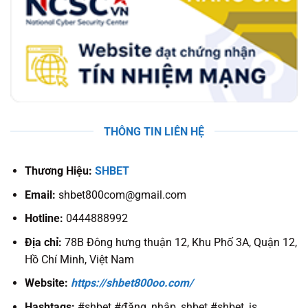
THÔNG TIN LIÊN HỆ
Thương Hiệu:
SHBET
Email:
shbet800com@gmail.com
Hotline:
0444888992
Địa chỉ:
78B Đông hưng thuận 12, Khu Phố 3A, Quận 12,
Hồ Chí Minh, Việt Nam
Website:
https://shbet800oo.com/
Hashtags:
#shbet #đăng_nhập_shbet #shbet_is