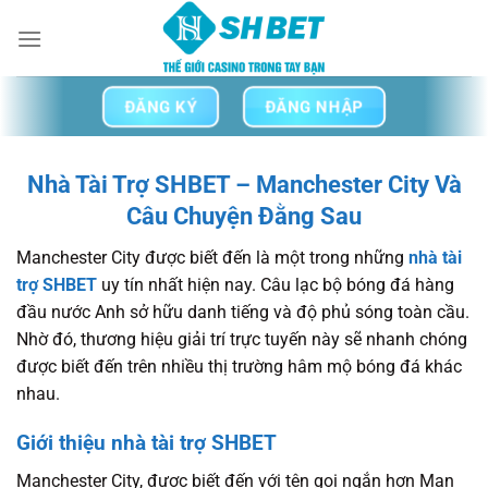
Skip
to
content
ĐĂNG KÝ
ĐĂNG NHẬP
Nhà Tài Trợ SHBET – Manchester City Và
Câu Chuyện Đằng Sau
Manchester City được biết đến là một trong những
nhà tài
trợ SHBET
uy tín nhất hiện nay. Câu lạc bộ bóng đá hàng
đầu nước Anh sở hữu danh tiếng và độ phủ sóng toàn cầu.
Nhờ đó, thương hiệu giải trí trực tuyến này sẽ nhanh chóng
được biết đến trên nhiều thị trường hâm mộ bóng đá khác
nhau.
Giới thiệu nhà tài trợ SHBET
Manchester City, được biết đến với tên gọi ngắn hơn Man