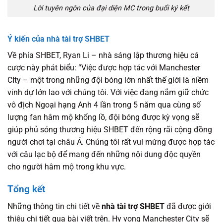
Lời tuyên ngôn của đại diện MC trong buổi ký kết
Ý kiến của nhà tài trợ SHBET
Về phía SHBET, Ryan Li – nhà sáng lập thương hiệu cá
cược này phát biểu: “Việc được hợp tác với Manchester
CIty – một trong những đội bóng lớn nhất thế giới là niềm
vinh dự lớn lao với chúng tôi. Với việc đang nắm giữ chức
vô địch Ngoại hạng Anh 4 lần trong 5 năm qua cùng số
lượng fan hâm mộ khổng lồ, đội bóng được kỳ vọng sẽ
giúp phủ sóng thương hiệu SHBET đến rộng rãi cộng đồng
người chơi tại châu Á. Chúng tôi rất vui mừng được hợp tác
với câu lạc bộ để mang đến những nội dung độc quyền
cho người hâm mộ trong khu vực.
Tổng kết
Những thông tin chi tiết về
nhà tài trợ SHBET
đã được giới
thiệu chi tiết qua bài viết trên. Hy vọng Manchester City sẽ