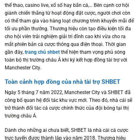
thể thao, casino live, xổ số hay bắn cá,… Bên cạnh cơ hội
giành chiến thắng từ hoạt động đặt cược, người chơi còn
có thể tham gia vào hàng loạt chương trình khuyến mãi để
tối ưu phần thưởng. Thương hiệu còn tạo điều kiện tối đa
cho hội viên trải nghiệm giải trí đỉnh cao khi vừa cho ra
mắt phiên bản cá cược thông qua điện thoại. Thời gian
gần đây,
trang chủ shbet
thể hiện tham vọng phủ sóng
toàn bộ thị trường châu Á khi ký kết hợp đồng tài trợ với
Manchester City.
Toàn cảnh hợp đồng của nhà tài trợ SHBET
Ngày 5 tháng 7 năm 2022, Manchester City và SHBET đã
công bố quan hệ đối tác khu vực mới. Theo đó, nhà cái sẽ
trở thành đối tác cá cược chính thức của đội bóng tại thị
trường châu Á.
Dành cho những ai chưa biết, SHBET là nhà cái cá cược
trực tuyến được thành lập vào năm 2018. Thương hiệu