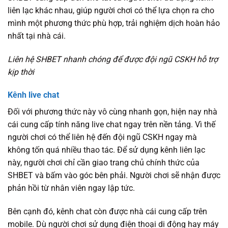
liên lạc khác nhau, giúp người chơi có thể lựa chọn ra cho
mình một phương thức phù hợp, trải nghiệm dịch hoàn hảo
nhất tại nhà cái.
Liên hệ SHBET nhanh chóng để được đội ngũ CSKH hỗ trợ
kịp thời
Kênh live chat
Đối với phương thức này vô cùng nhanh gọn, hiện nay nhà
cái cung cấp tính năng live chat ngay trên nền tảng. Vì thế
người chơi có thể liên hệ đến đội ngũ CSKH ngay mà
không tốn quá nhiều thao tác. Để sử dụng kênh liên lạc
này, người chơi chỉ cần giao trang chủ chính thức của
SHBET và bấm vào góc bên phải. Người chơi sẽ nhận được
phản hồi từ nhân viên ngay lập tức.
Bên cạnh đó, kênh chat còn được nhà cái cung cấp trên
mobile. Dù người chơi sử dụng điện thoại di động hay máy