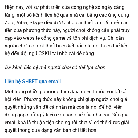
Hiện nay, với sự phát triển của công nghệ số ngày càng
tăng, một số kênh liên hệ qua nhà cái bằng các ứng dụng
Zalo, Viber, Skype đều được nhà cái thiết lập. Ưu điểm ăn
tiền của phương thức này, người chơi không cần phải truy
cập vào website cổng game và tốn phí dịch vụ. Chỉ cần
người chơi có một thiết bị có kết nối internet là có thể liên
hệ đến đội ngũ CSKH tại nhà cái dễ dàng.
Đa kênh liên hệ mà người chơi có thể lựa chọn
Liên hệ SHBET qua email
Một trong những phương thức khá quen thuộc với tất cả
hội viên. Phương thức này không chỉ giúp người chơi giải
quyết những vấn đề cá nhân mà còn là nơi để hội viên
đóng góp những ý kiến còn hạn chế của nhà cái. Gửi qua
email khá là thuận tiện cho người chơi vì có thể được giải
quyết thông qua dạng văn bản chi tiết hơn.