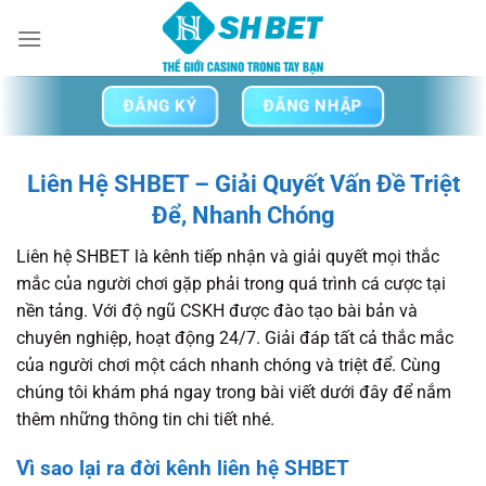
Skip
to
content
ĐĂNG KÝ
ĐĂNG NHẬP
Liên Hệ SHBET – Giải Quyết Vấn Đề Triệt
Để, Nhanh Chóng
Liên hệ SHBET là kênh tiếp nhận và giải quyết mọi thắc
mắc của người chơi gặp phải trong quá trình cá cược tại
nền tảng. Với độ ngũ CSKH được đào tạo bài bản và
chuyên nghiệp, hoạt động 24/7. Giải đáp tất cả thắc mắc
của người chơi một cách nhanh chóng và triệt để. Cùng
chúng tôi khám phá ngay trong bài viết dưới đây để nắm
thêm những thông tin chi tiết nhé.
Vì sao lại ra đời kênh liên hệ SHBET